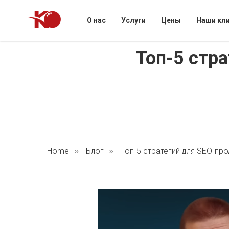
О нас
Услуги
Цены
Наши кл
Топ-5 стр
Home
Блог
Топ-5 стратегий для SEO-пр
»
»