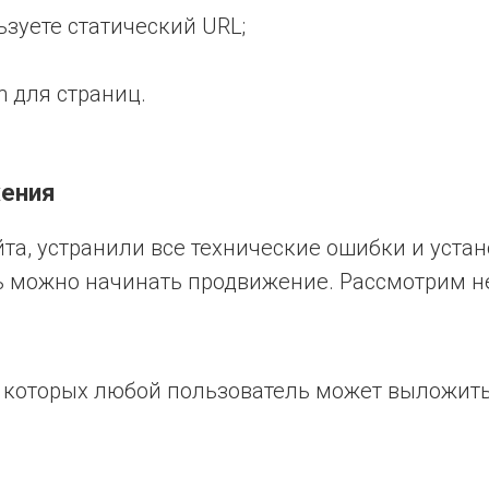
ьзуете статический URL;
on для страниц.
жения
йта, устранили все технические ошибки и уста
ь можно начинать продвижение. Рассмотрим не
а которых любой пользователь может выложить 